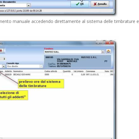
erimento manuale accedendo direttamente al sistema delle timbrature 