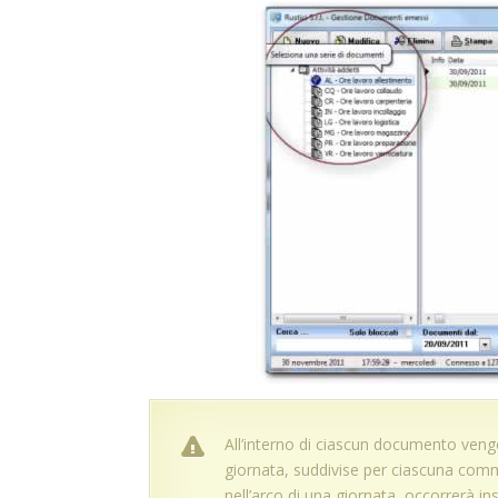
All’interno di ciascun documento vengo
giornata, suddivise per ciascuna co
nell’arco di una giornata, occorrerà in