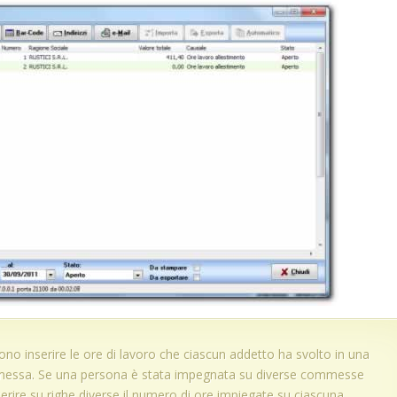
no inserire le ore di lavoro che ciascun addetto ha svolto in una
mmessa. Se una persona è stata impegnata su diverse commesse
serire su righe diverse il numero di ore impiegate su ciascuna